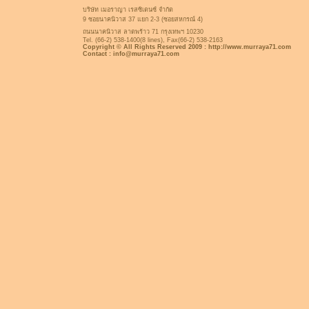
บริษัท เมอราญา เรสซิเดนซ์ จำกัด
9 ซอยนาคนิวาส 37 แยก 2-3 (ซอยสหกรณ์ 4)
ถนนนาคนิวาส
ลาดพร้าว 71 กรุงเทพฯ 10230
Tel. (66-2) 538-1400(8 lines), Fax(66-2) 538-2163
Copyright © All Rights Reserved 2009 : http://www.murraya71.com
Contact : info@murraya71.com